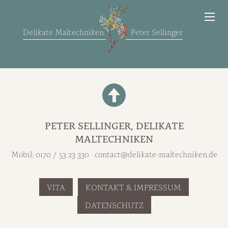
Skip
to
Content
Delikate Maltechniken
Peter Sellinger
PETER SELLINGER, DELIKATE
MALTECHNIKEN
Mobil: 0170 / 53 23 330 ·
contact@delikate-maltechniken.de
VITA
KONTAKT & IMPRESSUM
DATENSCHUTZ